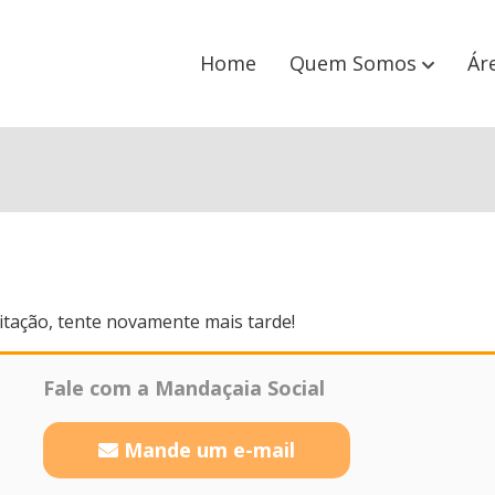
Home
Quem Somos
Ár
citação, tente novamente mais tarde!
Fale com a Mandaçaia Social
Mande um e-mail